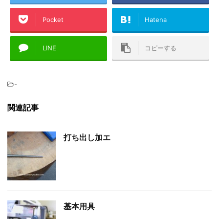
Pocket
Hatena
LINE
コピーする
-
関連記事
打ち出し加エ
基本用具